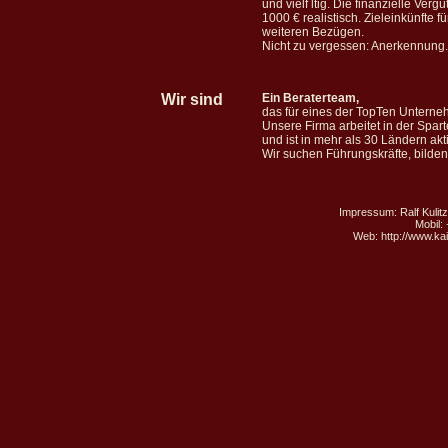
und vielf ltig. Die finanzielle Ver
1000 € realistisch. Zieleinkünfte 
weiteren Bezügen.
Nicht zu vergessen: Anerkennung.
Wir sind
Ein Beraterteam,
das für eines der TopTen Unterne
Unsere Firma arbeitet in der Spar
und ist in mehr als 30 Ländern akti
Wir suchen Führungskräfte, bilden
Impressum: Ralf Kulit
Mobil:
Web: http://www.ka